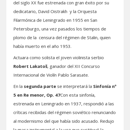
del siglo XX fue estrenada con gran éxito por su
dedicatario, David Oistrakh y la Orquesta
Filarmónica de Leningrado en 1955 en San
Petersburgo, una vez pasados los tiempos de
plomo de la censura del régimen de Stalin, quien
había muerto en el año 1953.
Actuara como solista el joven violinista serbio
Robert Lakatoš
, ganador del XII Concurso
Internacional de Violín Pablo Sarasate.
En la
segunda parte
se interpretará la
Sinfonía nº
5 en Re menor, Op. 47
Con esta sinfonía,
estrenada en Leningrado en 1937, respondió a las
críticas recibidas del régimen soviético renunciando
al modernismo del que había sido acusado. Redujo
la masa instrumental a la vez que sustituyó la