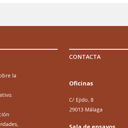
CONTACTA
obre la
Oficinas
ativo.
C/ Ejido, 8
29013 Málaga
ción
vidades,
Sala de ensayos