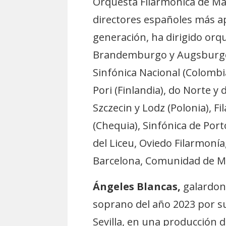
Orquesta Filarmónica de Má
directores españoles más ap
generación, ha dirigido orqu
Brandemburgo y Augsburgo (A
Sinfónica Nacional (Colombia)
Pori (Finlandia), do Norte y
Szczecin y Lodz (Polonia), Fi
(Chequia), Sinfónica de Port
del Liceu, Oviedo Filarmonía,
Barcelona, Comunidad de Mad
Ángeles Blancas,
galardona
soprano del año 2023 por s
Sevilla, en una producción d