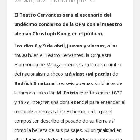
29 Mar, 2021
Nota de prensa
|
El Teatro Cervantes será el escenario del
undécimo concierto de la OFM con el maestro
alemán Christoph König en el pódium.
Los días 8 y 9 de abril, jueves y viernes, a las
19.00 h.
en el Teatro Cervantes, la Orquesta
Filarmónica de Málaga interpretará la obra cumbre
del nacionalismo checo
Má vlast (Mi patria)
de
Bedřich Smetana
. Los seis poemas sinfónicos de
la famosa colección
Mi Patria
escritos entre 1872
y 1879, integran una obra esencial para en­tender el
nacionalismo musical de Bohemia, en la que el
compositor describe el pasado de su tierra así
como la belleza de sus paisajes. Su originalidad en
el tratamiento de los temas folclóricos potenció la