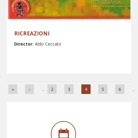
RICREAZIONI
Director:
Aldo Ceccato
«
«
...
2
3
4
5
6
...