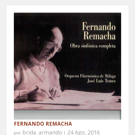
FERNANDO REMACHA
brida_armando
24 Ago, 2016
por
|