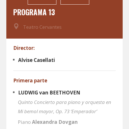
PROGRAMA 13
Teatro Cervantes
Director:
Alvise Casellati
Primera parte
LUDWIG van BEETHOVEN
Quinto Concierto para piano y orquesta en
Mi bemol mayor, Op. 73 ‘Emperador’
Piano
Alexandra Dovgan