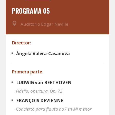
PROGRAMA 05
Auditorio Edgar Neville
Director:
Ángela Valera-Casanova
Primera parte
LUDWIG van BEETHOVEN
Fidelio, obertura, Op. 72
FRANÇOIS DEVIENNE
Concierto para flauta no7 en Mi menor