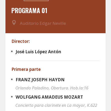
PROGRAMA 01
Auditorio Edgar Neville
Director:
José Luis López Antón
Primera parte
FRANZ JOSEPH HAYDN
Orlando Paladino, Obertura. Hob.Ia:16
WOLFGANG AMADEUS MOZART
Concierto para clarinete en La mayor, K.622