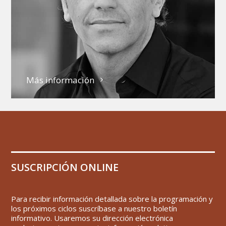
Más información
SUSCRIPCIÓN ONLINE
Para recibir información detallada sobre la programación y
los próximos ciclos suscríbase a nuestro boletín
informativo. Usaremos su dirección electrónica