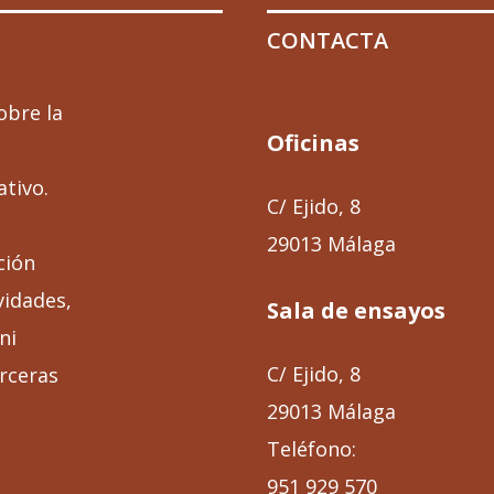
CONTACTA
obre la
Oficinas
ativo.
C/ Ejido, 8
29013 Málaga
ción
vidades,
Sala de ensayos
ni
C/ Ejido, 8
rceras
29013 Málaga
Teléfono:
951 929 570