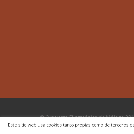
© Orquesta Filarmónica de Málaga 20
Aviso Legal
|
Política de cookies
Este sitio web usa cookies tanto propias como de terceros pa