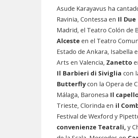
Asude Karayavus ha cantad
Ravinia, Contessa en
Il Due
Madrid, el Teatro Colón de B
Alceste
en el Teatro Comuna
Estado de Ankara, Isabella 
Arts en Valencia,
Zanetto
e
Il Barbieri di Siviglia
con l
Butterfly
con la Opera de 
Málaga, Baronesa
Il capell
Trieste, Clorinda en
il Com
Festival de Wexford y Pipet
convenienze Teatrali,
y C
de la Scala, Mercedes en
Ca