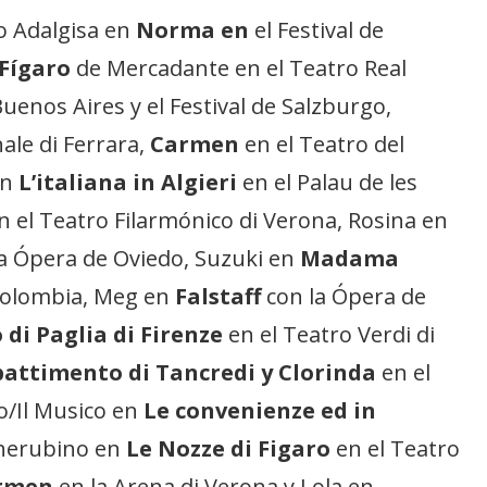
o Adalgisa en
Norma en
el Festival de
 Fígaro
de Mercadante en el Teatro Real
uenos Aires y el Festival de Salzburgo,
le di Ferrara,
Carmen
en el Teatro del
en
L’italiana in Algieri
en el Palau de les
n el Teatro Filarmónico di Verona, Rosina en
a Ópera de Oviedo, Suzuki en
Madama
Colombia, Meg en
Falstaff
con la Ópera de
o di Paglia di Firenze
en el Teatro Verdi di
battimento di Tancredi y Clorinda
en el
to/Il Musico en
Le convenienze ed in
herubino en
Le Nozze di Figaro
en el Teatro
rmen
en la Arena di Verona y Lola en